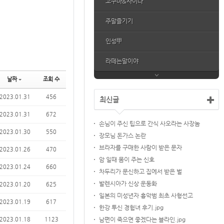
고구마&사이다
주말즐기기
인성甲
라떼는말이야
날짜
조회 수
2023.01.31
456
최신글
2023.01.31
672
손님이 주신 팁으로 간식 사오라는 사장놈
2023.01.30
550
장모님 돈가스 논란
브라자를 구매한 사람이 받은 문자
2023.01.26
470
암 일때 몸이 주는 신호
2023.01.24
660
차두리가 문신하고 집에서 받은 벌
발렌시아가 신상 운동화
2023.01.20
625
일본의 미성년자 흉악범 최초 사형선고
2023.01.19
617
한강 투신 경험녀 후기.jpg
2023.01.18
1123
남편이 죽으면 좋겠다는 블라인.jpg