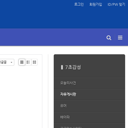
로그인
회원가입
ID/PW 찾기
본글꼴
Li
Zi
G
7초감성
st
n
al
e
le
ry
오늘의사건
자유게시판
유머
배아파