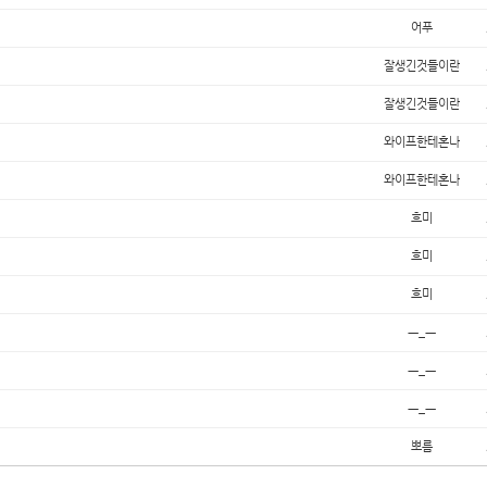
어푸
잘생긴것들이란
잘생긴것들이란
와이프한테혼나
와이프한테혼나
흐미
흐미
흐미
ㅡ_ㅡ
ㅡ_ㅡ
ㅡ_ㅡ
뽀름