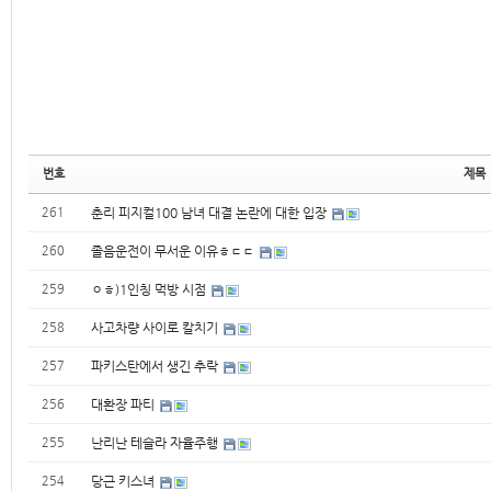
번호
제목
261
춘리 피지컬100 남녀 대결 논란에 대한 입장
260
졸음운전이 무서운 이유ㅎㄷㄷ
259
ㅇㅎ)1인칭 먹방 시점
258
사고차량 사이로 칼치기
257
파키스탄에서 생긴 추락
256
대환장 파티
255
난리난 테슬라 자율주행
254
당근 키스녀