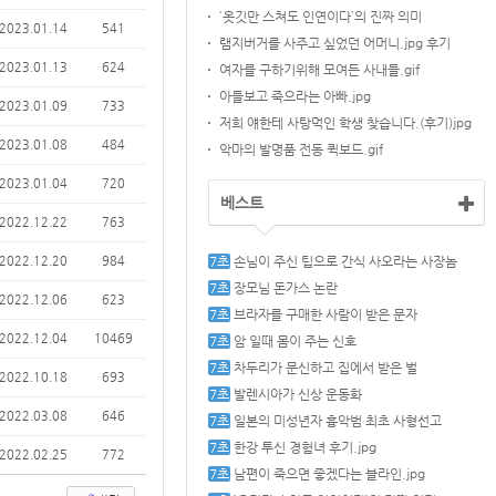
`옷깃만 스쳐도 인연이다`의 진짜 의미
2023.01.14
541
램지버거를 사주고 싶었던 어머니.jpg 후기
2023.01.13
624
여자를 구하기위해 모여든 사내들.gif
아들보고 죽으라는 아빠.jpg
2023.01.09
733
저희 얘한테 사탕먹인 학생 찾습니다.(후기)jpg
2023.01.08
484
악마의 발명품 전동 퀵보드.gif
2023.01.04
720
베스트
2022.12.22
763
2022.12.20
984
손님이 주신 팁으로 간식 사오라는 사장놈
장모님 돈가스 논란
2022.12.06
623
브라자를 구매한 사람이 받은 문자
2022.12.04
10469
암 일때 몸이 주는 신호
차두리가 문신하고 집에서 받은 벌
2022.10.18
693
발렌시아가 신상 운동화
2022.03.08
646
일본의 미성년자 흉악범 최초 사형선고
한강 투신 경험녀 후기.jpg
2022.02.25
772
남편이 죽으면 좋겠다는 블라인.jpg