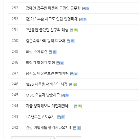
253
장애인 공무원 때문에 고민인 공무원
252
혐)가스누출 사고로 인한 인명피해
251
7년동안 몰랐던 친구의 태생
250
김은숙작가의 원픽 드라마
249
최강 주차빌런
248
하청의 하청의 하청
247
남자도 이장면보면 반해버림
246
gs25 새로운 서비스의 시작
245
MBC 오늘자 방송사고
244
지금 생각해보니 개민폐였네...
243
LG핸드폰 AS 후기.
242
건강 어떻게들 챙기시나요?
8