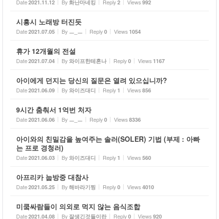
Date
By
Reply
Views
2021.11.12
화난마네킹
2
992
시흥시 노래방 터진듯
Date
By
Reply
Views
2021.07.05
ㅡ_ㅡ
0
1054
휴가 12개월의 전설
Date
By
Reply
Views
2021.07.04
와이프한테혼나
0
1167
아이에게 던지는 당신의 질문은 열려 있으십니까?
Date
By
Reply
Views
2021.06.09
와이즈대디
1
856
9시간 춤춰서 1억번 처자
Date
By
Reply
Views
2021.06.06
ㅡ_ㅡ
0
8336
아이와의 친밀감을 높여주는 솔러(SOLER) 기법 (부제 : 아빠
는 프로 경청러)
Date
By
Reply
Views
2021.06.03
와이즈대디
1
560
아프리카 눕방중 대참사
Date
By
Reply
Views
2021.05.25
해바라기찡
0
4010
미쿸싸람들이 의외로 먹지 않는 음식조합
Date
By
Reply
Views
2021.04.08
잘생긴것들이란
0
920