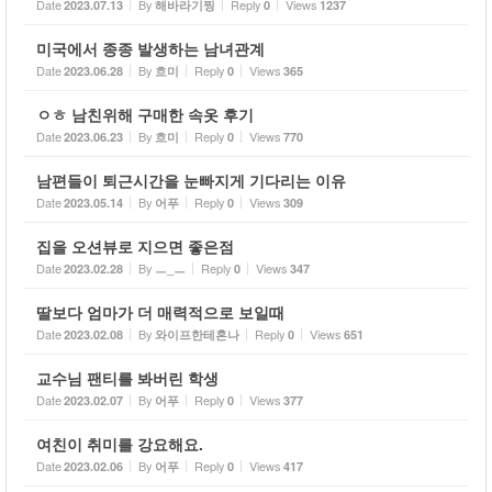
Date
By
Reply
Views
2023.07.13
해바라기찡
0
1237
미국에서 종종 발생하는 남녀관계
Date
By
Reply
Views
2023.06.28
흐미
0
365
ㅇㅎ 남친위해 구매한 속옷 후기
Date
By
Reply
Views
2023.06.23
흐미
0
770
남편들이 퇴근시간을 눈빠지게 기다리는 이유
Date
By
Reply
Views
2023.05.14
어푸
0
309
집을 오션뷰로 지으면 좋은점
Date
By
Reply
Views
2023.02.28
ㅡ_ㅡ
0
347
딸보다 엄마가 더 매력적으로 보일때
Date
By
Reply
Views
2023.02.08
와이프한테혼나
0
651
교수님 팬티를 봐버린 학생
Date
By
Reply
Views
2023.02.07
어푸
0
377
여친이 취미를 강요해요.
Date
By
Reply
Views
2023.02.06
어푸
0
417