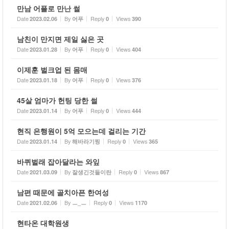
만남 어플로 만난 썰
Date
By
Reply
Views
2023.02.06
어푸
0
390
남친이 만지면 제일 싫은 곳
Date
By
Reply
Views
2023.01.28
어푸
0
404
이제훈 벌크업 된 몸매
Date
By
Reply
Views
2023.01.18
어푸
0
376
45살 엄마가 헌팅 당한 썰
Date
By
Reply
Views
2023.01.14
어푸
0
444
현직 은행원이 5억 모으는데 걸리는 기간
Date
By
Reply
Views
2023.01.14
해바라기찡
0
365
바퀴벌래 잡아달라는 와잎
Date
By
Reply
Views
2021.03.09
잘생긴것들이란
0
867
남편 때문에 골치아픈 한여성
Date
By
Reply
Views
2021.02.06
ㅡ_ㅡ
0
1170
현타온 대학원생