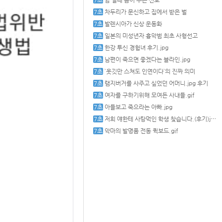
암 일때 몸이 주는 신호
차두리가 문신하고 집에서 받은 벌
발렌시아가 신상 운동화
일본의 미성년자 흉악범 최초 사형선고
한강 투신 경험녀 후기.jpg
남편이 죽으면 좋겠다는 블라인.jpg
`옷깃만 스쳐도 인연이다`의 진짜 의미
램지버거를 사주고 싶었던 어머니.jpg 후기
여자를 구하기위해 모여든 사내들.gif
아들보고 죽으라는 아빠.jpg
저희 얘한테 사탕먹인 학생 찾습니다.(후기)jpg
악마의 발명품 전동 퀵보드.gif