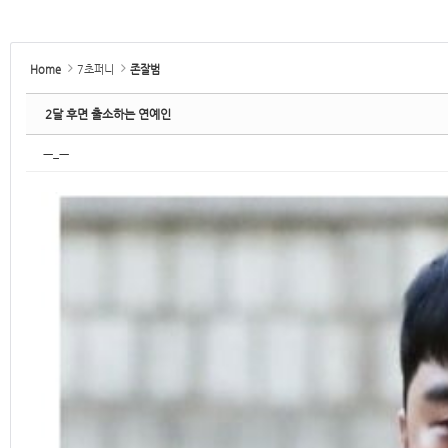
Home
7초퍼니
존잘범
2달 후면 출소하는 연예인
ㅡ_ㅡ