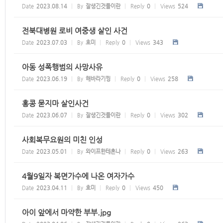
Date
2023.08.14
By
잘생긴것들이란
Reply
0
Views
524
전북대병원 로비 여중생 살인 사건
Date
2023.07.03
By
흐미
Reply
0
Views
343
아동 성폭행범의 사망사유
Date
2023.06.19
By
해바라기찡
Reply
0
Views
258
홍콩 묻지마 살인사건
Date
2023.06.07
By
잘생긴것들이란
Reply
0
Views
302
사회복무요원의 미친 인성
Date
2023.05.01
By
와이프한테혼나
Reply
0
Views
263
4월9일자 복면가수에 나온 여자가수
Date
2023.04.11
By
흐미
Reply
0
Views
450
아이 앞에서 마약한 부부.jpg