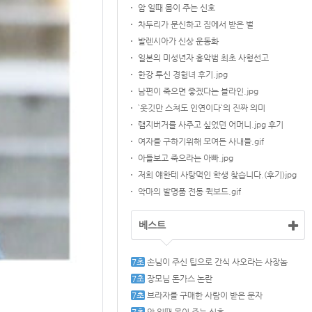
암 일때 몸이 주는 신호
차두리가 문신하고 집에서 받은 벌
발렌시아가 신상 운동화
일본의 미성년자 흉악범 최초 사형선고
한강 투신 경험녀 후기.jpg
남편이 죽으면 좋겠다는 블라인.jpg
`옷깃만 스쳐도 인연이다`의 진짜 의미
램지버거를 사주고 싶었던 어머니.jpg 후기
여자를 구하기위해 모여든 사내들.gif
아들보고 죽으라는 아빠.jpg
저희 얘한테 사탕먹인 학생 찾습니다.(후기)jpg
악마의 발명품 전동 퀵보드.gif
베스트
손님이 주신 팁으로 간식 사오라는 사장놈
장모님 돈가스 논란
브라자를 구매한 사람이 받은 문자