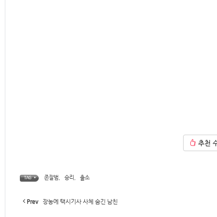
추천 
존잘범
,
승리
,
출소
TAG •
Prev
장농에 택시기사 사체 숨긴 남친