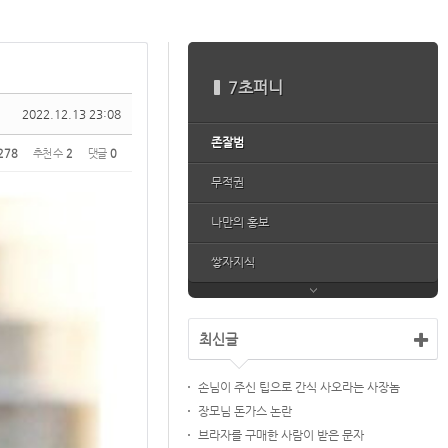
7초퍼니
2022.12.13 23:08
존잘범
278
추천 수
2
댓글
0
무적권
나만의 홍보
쌓자지식
최신글
손님이 주신 팁으로 간식 사오라는 사장놈
장모님 돈가스 논란
브라자를 구매한 사람이 받은 문자