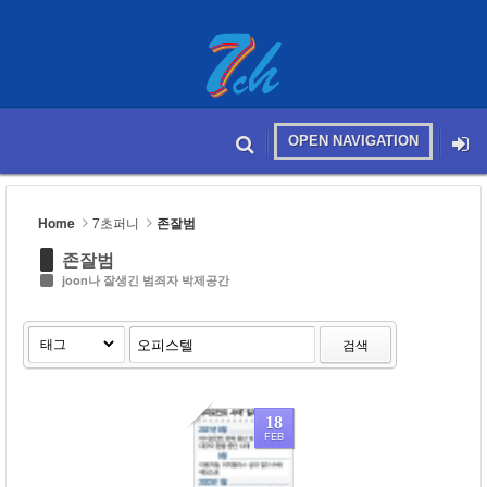
Sketchbook5, 스케치북5
OPEN NAVIGATION
메뉴 건너뛰기
본문시작
Sketchbook5, 스케치북5
Home
7초퍼니
존잘범
존잘범
joon나 잘생긴 범죄자 박제공간
검색
18
FEB
195