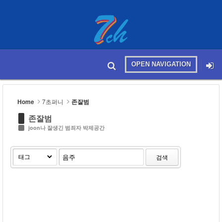
Sketchbook5, 스케치북5
OPEN NAVIGATION
메뉴 건너뛰기
본문시작
Sketchbook5, 스케치북5
Home
7초퍼니
존잘범
존잘범
joon나 잘생긴 범죄자 박제공간
검색