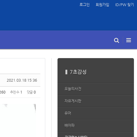
로그인
회원가입
ID/PW 찾기
7초감성
2021.03.18 15:36
오늘의사건
260
추천 수
1
댓글
0
자유게시판
유머
배아파