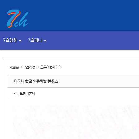
Sketchbook5, 스케치북5
Sketchbook5, 스케치북5
7초감성
7초퍼니
메뉴 건너뛰기
본문시작
Sketchbook5, 스케치북5
Sketchbook5, 스케치북5
Home
7초감성
고구마&사이다
미국내 학교 인종차별 현주소
와이프한테혼나