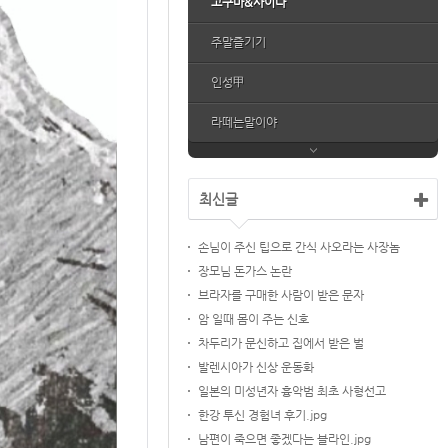
고구마&사이다
주말즐기기
인성甲
라떼는말이야
최신글
손님이 주신 팁으로 간식 사오라는 사장놈
장모님 돈가스 논란
브라자를 구매한 사람이 받은 문자
암 일때 몸이 주는 신호
차두리가 문신하고 집에서 받은 벌
발렌시아가 신상 운동화
일본의 미성년자 흉악범 최초 사형선고
한강 투신 경험녀 후기.jpg
남편이 죽으면 좋겠다는 블라인.jpg