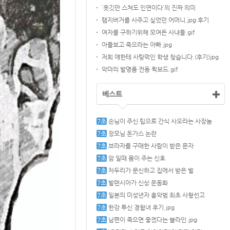
`옷깃만 스쳐도 인연이다`의 진짜 의미
램지버거를 사주고 싶었던 어머니.jpg 후기
여자를 구하기위해 모여든 사내들.gif
아들보고 죽으라는 아빠.jpg
저희 얘한테 사탕먹인 학생 찾습니다.(후기)jpg
악마의 발명품 전동 퀵보드.gif
베스트
손님이 주신 팁으로 간식 사오라는 사장놈
장모님 돈가스 논란
브라자를 구매한 사람이 받은 문자
암 일때 몸이 주는 신호
차두리가 문신하고 집에서 받은 벌
발렌시아가 신상 운동화
일본의 미성년자 흉악범 최초 사형선고
한강 투신 경험녀 후기.jpg
남편이 죽으면 좋겠다는 블라인.jpg