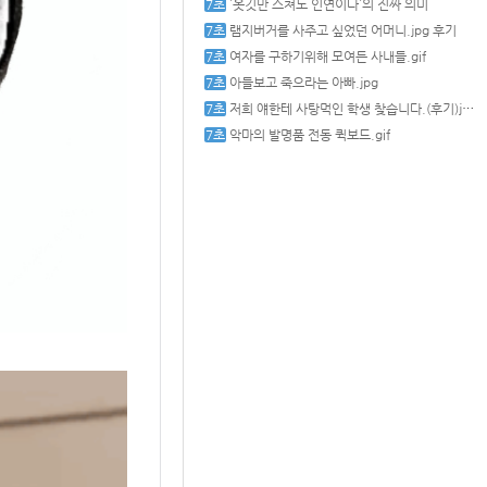
`옷깃만 스쳐도 인연이다`의 진짜 의미
램지버거를 사주고 싶었던 어머니.jpg 후기
여자를 구하기위해 모여든 사내들.gif
아들보고 죽으라는 아빠.jpg
저희 얘한테 사탕먹인 학생 찾습니다.(후기)jpg
악마의 발명품 전동 퀵보드.gif