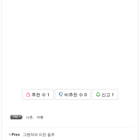
추천 수
1
비추천 수
0
신고
1
사촌
,
여행
TAG •
Prev
그랜져의 미친 질주