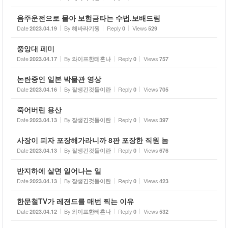
음주운전으로 몰아 보험금타는 수법.보배드림
Date
By
Reply
Views
2023.04.19
해바라기찡
0
529
중앙대 페미
Date
By
Reply
Views
2023.04.17
와이프한테혼나
0
757
논란중인 일본 박물관 영상
Date
By
Reply
Views
2023.04.16
잘생긴것들이란
0
705
죽어버린 용산
Date
By
Reply
Views
2023.04.13
잘생긴것들이란
0
397
사장이 피자 포장해가라니까 8판 포장한 직원 놈
Date
By
Reply
Views
2023.04.13
잘생긴것들이란
0
676
반지하에 살면 일어나는 일
Date
By
Reply
Views
2023.04.13
잘생긴것들이란
0
423
한문철TV가 레젼드를 매번 찍는 이유
Date
By
Reply
Views
2023.04.12
와이프한테혼나
0
532