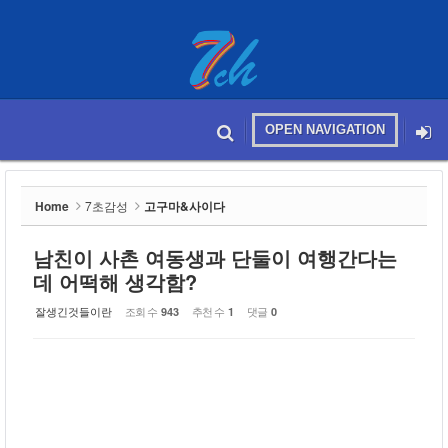
Sketchbook5, 스케치북5
OPEN NAVIGATION
메뉴 건너뛰기
본문시작
Sketchbook5, 스케치북5
Home
7초감성
고구마&사이다
남친이 사촌 여동생과 단둘이 여행간다는
데 어떡해 생각함?
잘생긴것들이란
조회 수
추천 수
댓글
943
1
0