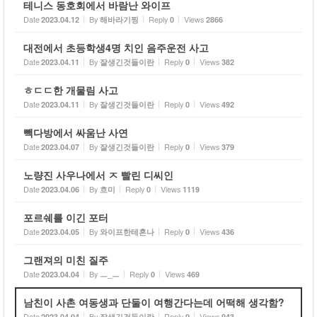
테니스 동호회에서 바람난 와이프
Date
By
Reply
Views
2023.04.12
해바라기찡
0
2866
대전에서 초등학생4명 치인 음주운전 사고
Date
By
Reply
Views
2023.04.11
잘생긴것들이란
0
382
ㅎㄷㄷ한 개물림 사고
Date
By
Reply
Views
2023.04.11
잘생긴것들이란
0
492
빽다방에서 싸움난 사연
Date
By
Reply
Views
2023.04.07
잘생긴것들이란
0
379
노량진 사우나에서 ㅈ 빨린 디씨인
Date
By
Reply
Views
2023.04.06
흐미
0
1119
포르쉐를 이긴 포터
Date
By
Reply
Views
2023.04.05
와이프한테혼나
0
436
그랜져의 미친 질주
Date
By
Reply
Views
2023.04.04
ㅡ_ㅡ
0
469
남친이 사촌 여동생과 단둘이 여행간다는데 어떡해 생각함?
Date
By
Reply
Views
2023.04.04
잘생긴것들이란
0
943