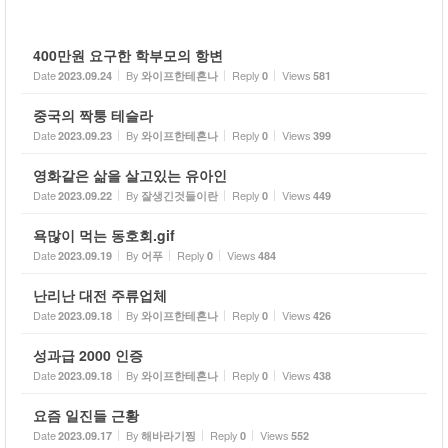
400만원 요구한 학부모의 항변
Date
By
Reply
Views
2023.09.24
와이프한테혼나
0
581
중국의 짝퉁 테슬라
Date
By
Reply
Views
2023.09.23
와이프한테혼나
0
399
영화같은 삶을 살고있는 유아인
Date
By
Reply
Views
2023.09.22
잘생긴것들이란
0
449
욕많이 먹는 동호회.gif
Date
By
Reply
Views
2023.09.19
어푸
0
484
난리난 대전 주류업체
Date
By
Reply
Views
2023.09.18
와이프한테혼나
0
426
성과급 2000 인증
Date
By
Reply
Views
2023.09.18
와이프한테혼나
0
438
요즘 일진들 근황
Date
By
Reply
Views
2023.09.17
해바라기찡
0
552