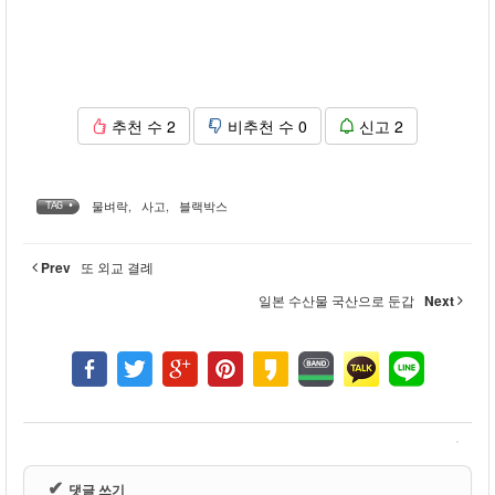
추천 수
2
비추천 수
0
신고
2
물벼락
,
사고
,
블랙박스
TAG •
Prev
또 외교 결례
일본 수산물 국산으로 둔갑
Next
✔
댓글 쓰기