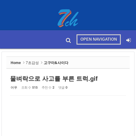
Sketchbook5, 스케치북5
OPEN NAVIGATION
메뉴 건너뛰기
본문시작
Sketchbook5, 스케치북5
Home
7초감성
고구마&사이다
물벼락으로 사고를 부른 트럭.gif
어푸
조회 수
추천 수
댓글
515
2
0