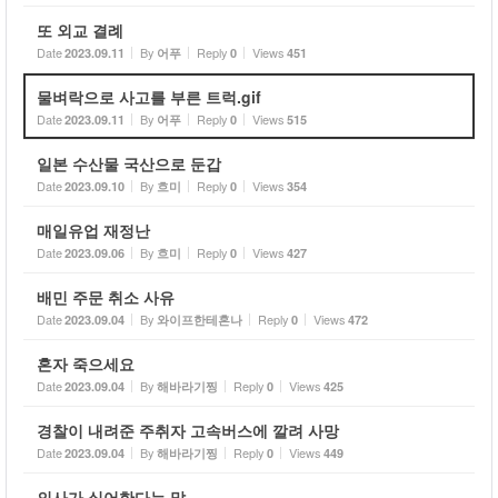
또 외교 결례
Date
By
Reply
Views
2023.09.11
어푸
0
451
물벼락으로 사고를 부른 트럭.gif
Date
By
Reply
Views
2023.09.11
어푸
0
515
일본 수산물 국산으로 둔갑
Date
By
Reply
Views
2023.09.10
흐미
0
354
매일유업 재정난
Date
By
Reply
Views
2023.09.06
흐미
0
427
배민 주문 취소 사유
Date
By
Reply
Views
2023.09.04
와이프한테혼나
0
472
혼자 죽으세요
Date
By
Reply
Views
2023.09.04
해바라기찡
0
425
경찰이 내려준 주취자 고속버스에 깔려 사망
Date
By
Reply
Views
2023.09.04
해바라기찡
0
449
의사가 싫어한다는 말