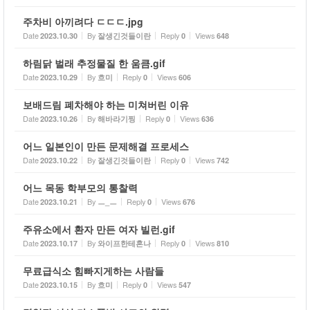
주차비 아끼려다 ㄷㄷㄷ.jpg
Date
By
Reply
Views
2023.10.30
잘생긴것들이란
0
648
하림닭 벌래 추정물질 한 움큼.gif
Date
By
Reply
Views
2023.10.29
흐미
0
606
보배드림 폐차해야 하는 미쳐버린 이유
Date
By
Reply
Views
2023.10.26
해바라기찡
0
636
어느 일본인이 만든 문제해결 프로세스
Date
By
Reply
Views
2023.10.22
잘생긴것들이란
0
742
어느 목동 학부모의 통찰력
Date
By
Reply
Views
2023.10.21
ㅡ_ㅡ
0
676
주유소에서 환자 만든 여자 빌런.gif
Date
By
Reply
Views
2023.10.17
와이프한테혼나
0
810
무료급식소 힘빠지게하는 사람들
Date
By
Reply
Views
2023.10.15
흐미
0
547