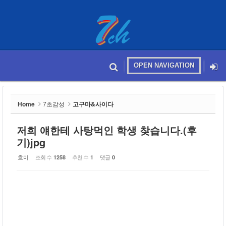
Sketchbook5, 스케치북5
OPEN NAVIGATION
메뉴 건너뛰기
본문시작
Sketchbook5, 스케치북5
Home
7초감성
고구마&사이다
저희 얘한테 사탕먹인 학생 찾습니다.(후
기)jpg
흐미
조회 수
추천 수
댓글
1258
1
0