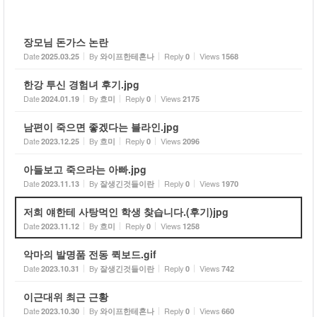
장모님 돈가스 논란
Date
By
Reply
Views
2025.03.25
와이프한테혼나
0
1568
한강 투신 경험녀 후기.jpg
Date
By
Reply
Views
2024.01.19
흐미
0
2175
남편이 죽으면 좋겠다는 블라인.jpg
Date
By
Reply
Views
2023.12.25
흐미
0
2096
아들보고 죽으라는 아빠.jpg
Date
By
Reply
Views
2023.11.13
잘생긴것들이란
0
1970
저희 얘한테 사탕먹인 학생 찾습니다.(후기)jpg
Date
By
Reply
Views
2023.11.12
흐미
0
1258
악마의 발명품 전동 퀵보드.gif
Date
By
Reply
Views
2023.10.31
잘생긴것들이란
0
742
이근대위 최근 근황
Date
By
Reply
Views
2023.10.30
와이프한테혼나
0
660