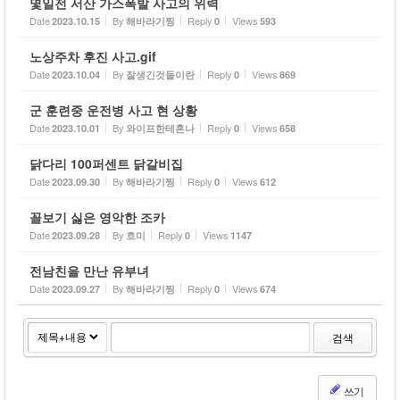
몇일전 서산 가스폭발 사고의 위력
Date
By
Reply
Views
2023.10.15
해바라기찡
0
593
노상주차 후진 사고.gif
Date
By
Reply
Views
2023.10.04
잘생긴것들이란
0
869
군 훈련중 운전병 사고 현 상황
Date
By
Reply
Views
2023.10.01
와이프한테혼나
0
658
닭다리 100퍼센트 닭갈비집
Date
By
Reply
Views
2023.09.30
해바라기찡
0
612
꼴보기 싫은 영악한 조카
Date
By
Reply
Views
2023.09.28
흐미
0
1147
전남친을 만난 유부녀
Date
By
Reply
Views
2023.09.27
해바라기찡
0
674
검색
쓰기