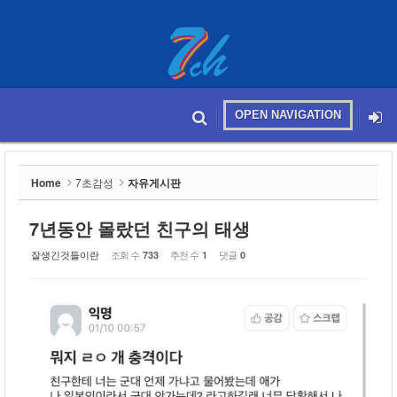
Sketchbook5, 스케치북5
OPEN NAVIGATION
메뉴 건너뛰기
본문시작
Sketchbook5, 스케치북5
Home
7초감성
자유게시판
7년동안 몰랐던 친구의 태생
잘생긴것들이란
조회 수
추천 수
댓글
733
1
0