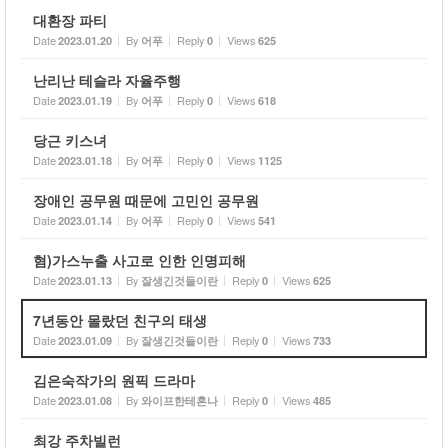
대환장 파티
Date
By
Reply
Views
2023.01.20
어푸
0
625
난리난 테슬라 자율주행
Date
By
Reply
Views
2023.01.19
어푸
0
618
당근 키스녀
Date
By
Reply
Views
2023.01.18
어푸
0
1125
장애인 공무원 때문에 고민인 공무원
Date
By
Reply
Views
2023.01.14
어푸
0
541
혐)가스누출 사고로 인한 인명피해
Date
By
Reply
Views
2023.01.13
잘생긴것들이란
0
625
7년동안 몰랐던 친구의 태생
Date
By
Reply
Views
2023.01.09
잘생긴것들이란
0
733
김은숙작가의 원픽 드라마
Date
By
Reply
Views
2023.01.08
와이프한테혼나
0
485
최강 주차빌런