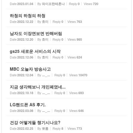
Date
By
Reply
Views
2023.01.04
와이프한테혼나
0
720
하청의 하청의 하청
Date
By
Reply
Views
2022.12.22
흐미
0
763
남자도 이장면보면 반해버림
Date
By
Reply
Views
2022.12.20
흐미
0
985
gs25 새로운 서비스의 시작
Date
By
Reply
Views
2022.12.06
흐미
0
624
MBC 오늘자 방송사고
Date
By
Reply
Views
2022.12.04
ㅡ_ㅡ
0
10470
지금 생각해보니 개민폐였네...
Date
By
Reply
Views
2022.10.18
ㅡ_ㅡ
0
693
LG핸드폰 AS 후기.
Date
By
Reply
Views
2022.03.08
ㅡ_ㅡ
0
646
건강 어떻게들 챙기시나요?
Date
By
Reply
Views
2022.02.25
뽀름
8
773