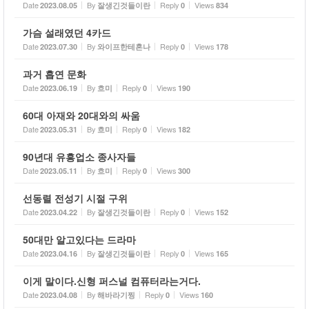
Date
By
Reply
Views
2023.08.05
잘생긴것들이란
0
834
가슴 설래였던 4카드
Date
By
Reply
Views
2023.07.30
와이프한테혼나
0
178
과거 흡연 문화
Date
By
Reply
Views
2023.06.19
흐미
0
190
60대 아재와 20대와의 싸움
Date
By
Reply
Views
2023.05.31
흐미
0
182
90년대 유흥업소 종사자들
Date
By
Reply
Views
2023.05.11
흐미
0
300
선동렬 전성기 시절 구위
Date
By
Reply
Views
2023.04.22
잘생긴것들이란
0
152
50대만 알고있다는 드라마
Date
By
Reply
Views
2023.04.16
잘생긴것들이란
0
165
이게 말이다.신형 퍼스널 컴퓨터라는거다.
Date
By
Reply
Views
2023.04.08
해바라기찡
0
160