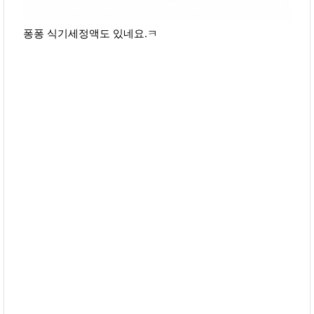
퐁퐁 식기세정액도 있네요.ㅋ