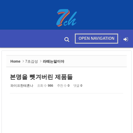
Sketchbook5, 스케치북5
OPEN NAVIGATION
메뉴 건너뛰기
본문시작
Sketchbook5, 스케치북5
Home
7초감성
라떼는말이야
본명을 뺏겨버린 제품들
와이프한테혼나
조회 수
추천 수
댓글
986
0
0