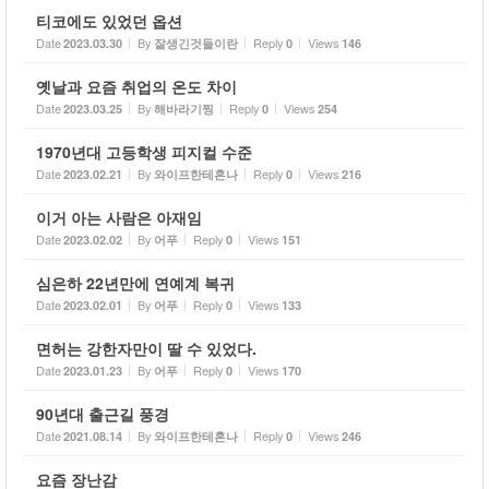
티코에도 있었던 옵션
Date
By
Reply
Views
2023.03.30
잘생긴것들이란
0
146
옛날과 요즘 취업의 온도 차이
Date
By
Reply
Views
2023.03.25
해바라기찡
0
254
1970년대 고등학생 피지컬 수준
Date
By
Reply
Views
2023.02.21
와이프한테혼나
0
216
이거 아는 사람은 아재임
Date
By
Reply
Views
2023.02.02
어푸
0
151
심은하 22년만에 연예계 복귀
Date
By
Reply
Views
2023.02.01
어푸
0
133
면허는 강한자만이 딸 수 있었다.
Date
By
Reply
Views
2023.01.23
어푸
0
170
90년대 출근길 풍경
Date
By
Reply
Views
2021.08.14
와이프한테혼나
0
246
요즘 장난감