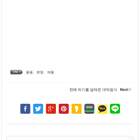
퐁퐁
,
본명
,
제품
TAG •
한때 허기를 달래준 대박음식
Next