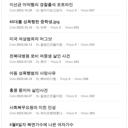
이선균 마약혐의 경찰출석 포토라인
Date
By
Reply
Views
2023.10.29
엄마가보고있다
0
827
40대를 성폭행한 중학생.jpg
Date
By
Reply
Views
2023.10.18
어푸
0
935
미국 여성범죄자 머그샷
Date
By
Reply
Views
2023.08.14
잘생긴것들이란
0
524
전북대병원 로비 여중생 살인 사건
Date
By
Reply
Views
2023.07.03
흐미
0
343
아동 성폭행범의 사망사유
Date
By
Reply
Views
2023.06.19
해바라기찡
0
258
홍콩 묻지마 살인사건
Date
By
Reply
Views
2023.06.07
잘생긴것들이란
0
302
사회복무요원의 미친 인성
Date
By
Reply
Views
2023.05.01
와이프한테혼나
0
263
4월9일자 복면가수에 나온 여자가수