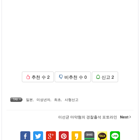
추천 수
2
비추천 수
0
신고
2
일본
,
미성년자
,
최초
,
사형선고
TAG •
이선균 마약혐의 경찰출석 포토라인
Next