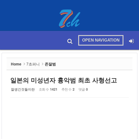
Sketchbook5, 스케치북5
OPEN NAVIGATION
메뉴 건너뛰기
본문시작
Sketchbook5, 스케치북5
Home
7초퍼니
존잘범
일본의 미성년자 흉악범 최초 사형선고
잘생긴것들이란
조회 수
추천 수
댓글
1421
2
0