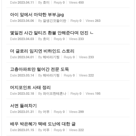
Date
By
Reply
Views
2023.04.11
흐미
0
450
아이 앞에서 마약한 부부.jpg
Date
By
Reply
Views
2023.04.06
잘생긴것들이란
0
263
몇일전 사간 말티즈 환불 안해준다며 던진 ㄴ
Date
By
Reply
Views
2023.04.03
흐미
0
233
더 글로리 임지연 비하인드 스토리
Date
By
Reply
Views
2023.04.01
해바라기찡
0
233
고층아파트만 털어간 전문 도둑
Date
By
Reply
Views
2023.03.14
해바라기찡
0
222
머지포인트 사태 정리
Date
By
Reply
Views
2023.02.18
와이프한테혼나
0
195
서면 돌려차기
Date
By
Reply
Views
2023.01.31
어푸
0
299
배우 박은혜가 택배 도난에 대한 글
Date
By
Reply
Views
2023.01.15
어푸
0
222